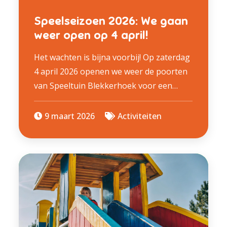
Speelseizoen 2026: We gaan
weer open op 4 april!
Het wachten is bijna voorbij! Op zaterdag
4 april 2026 openen we weer de poorten
van Speeltuin Blekkerhoek voor een…
9 maart 2026
Activiteiten