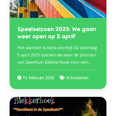
Speelseizoen 2025: We gaan
weer open op 5 april!
Het wachten is bijna voorbij! Op zaterdag
5 april 2025 openen we weer de poorten
van Speeltuin Blekkerhoek voor een…
15 februari 2025
Activiteiten