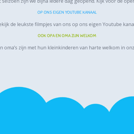
t seizoen zijn we bijna iedere dag geopend.
Kijk voor de open
OP ONS EIGEN YOUTUBE KANAAL
kijk de leukste filmpjes van ons op ons
eigen Youtube kana
OOK OPA EN OMA ZIJN WELKOM
n oma’s zijn met hun kleinkinderen van harte welkom in onz