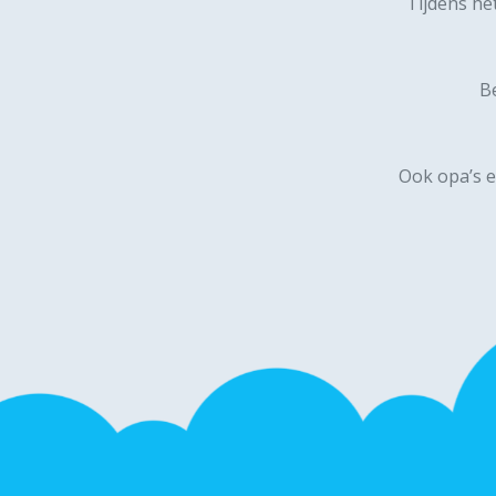
Tijdens he
Be
Ook opa’s e