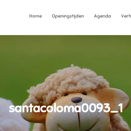
Home
Openingstijden
Agenda
Ver
ekkerhoek
ukste speeltuin van Raalte
santacoloma0093_1