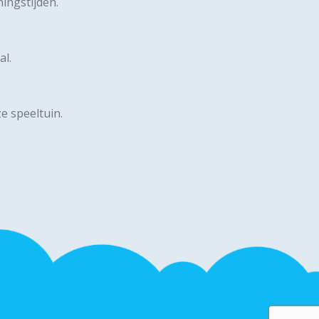
ingstijden.
al
.
e speeltuin.