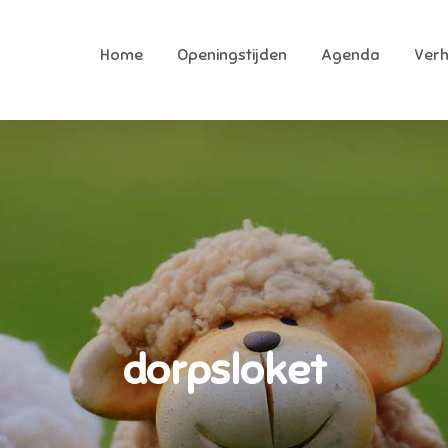
Home
Openingstijden
Agenda
Ver
ekkerhoek
ukste speeltuin van Raalte
dorpsloket