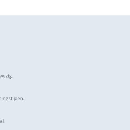
nwezig.
ingstijden.
al
.