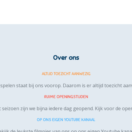
Over ons
ALTIJD TOEZICHT AANWEZIG
 spelen staat bij ons voorop. Daarom is er altijd toezicht aa
RUIME OPENINGSTIJDEN
t seizoen zijn we bijna iedere dag geopend.
Kijk voor de open
OP ONS EIGEN YOUTUBE KANAAL
kijk de leukste filmpjes van ons op ons
eigen Youtube kana