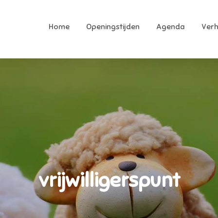
Home
Openingstijden
Agenda
Ver
ekkerhoek
ukste speeltuin van Raalte
vrijwilligerspunt