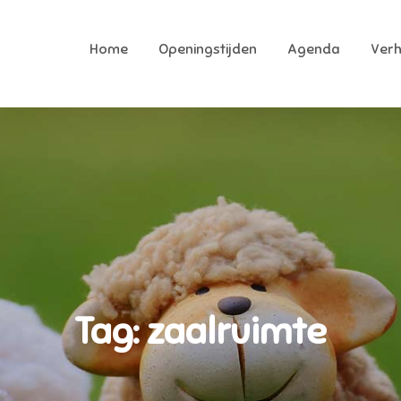
Home
Openingstijden
Agenda
Ver
ekkerhoek
ukste speeltuin van Raalte
Tag:
zaalruimte