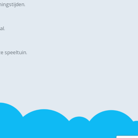
ingstijden.
al
.
e speeltuin.