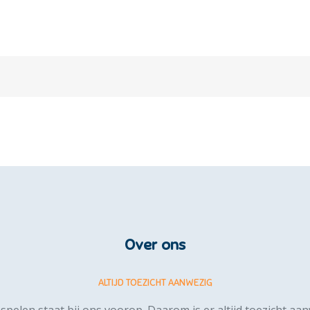
Over ons
ALTIJD TOEZICHT AANWEZIG
 spelen staat bij ons voorop. Daarom is er altijd toezicht aa