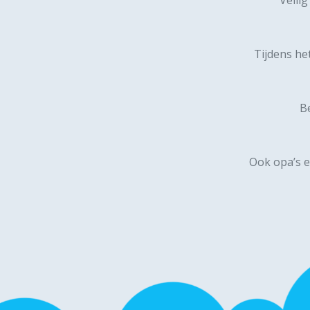
Tijdens he
Be
Ook opa’s e