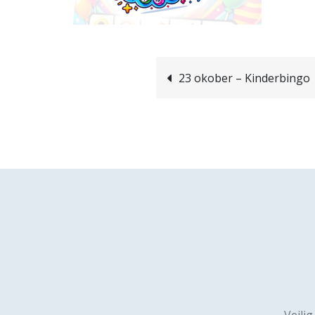
Bericht
23 okober – Kinderbingo
navigatie
Veilig