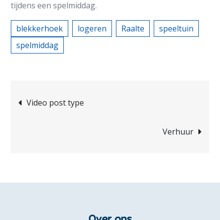
tijdens een spelmiddag.
blekkerhoek
logeren
Raalte
speeltuin
spelmiddag
Bericht
Video post type
navigatie
Verhuur
Over ons